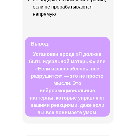
если не прорабатываются
напрямую
Вывод:
Установки вроде «Я должна
быть идеальной матерью» или
«Если я расслаблюсь, все
разрушится» — это не просто
мысли. Это
нейроэмоциональные
паттерны, которые управляют
вашими реакциями, даже если
вы все понимаете умом.