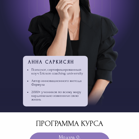
АННА САРКИСЯН
Психолог, сертифицированный
коуч Ericson coaching university
Автор инновационного метода
Формула
2000+ учеников по всему миру
кардинально изменили свою
жизнь
ПРОГРАММА КУРСА
Модуль 0.